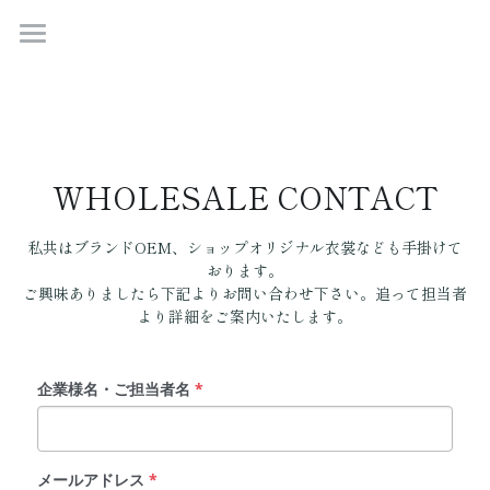
MODE ORDER SUITS
HOME
INSPIRATION
CUSTOMERS
WHOLESALE CONTACT
SAMPLES
私共はブランドOEM、ショップオリジナル衣裳なども手掛けて
おります。
PRICE
ご興味ありましたら下記よりお問い合わせ下さい。追って担当者
より詳細をご案内いたします。
Q&A
企業様名・ご担当者名
*
ご試着・サイジング来店予約
メールアドレス
*